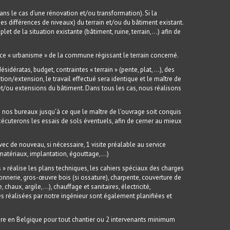
ans le cas d’une rénovation et/ou transformation). Si la
es différences de niveaux) du terrain et/ou du bâtiment existant.
t de la situation existante (bâtiment, ruine, terrain,…) afin de
vice « urbanisme » de la commune régissant le terrain concerné.
sidératas, budget, contraintes « terrain » (pente, plat, …), des
on/extension, le travail effectué sera identique et le maître de
 et/ou extensions du bâtiment. Dans tous les cas, nous réalisons
en nos bureaux jusqu’à ce que le maître de l’ouvrage soit conquis
écuterons les essais de sols éventuels, afin de cerner au mieux
ec de nouveau, si nécessaire, 1 visite préalable au service
matériaux, implantation, égouttage,…)
» réalise les plans techniques, les cahiers spéciaux des charges
nnerie, gros-œuvre bois (si ossature), charpente, couverture de
 chaux, argile,…), chauffage et sanitaires, électricité,
des réalisées par notre ingénieur sont également planifiées et
oire en Belgique pour tout chantier ou 2 intervenants minimum