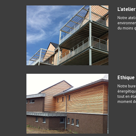
L’atelie
Notre ateli
environnem
du moins qu
Ethique
Notre burea
énergétiqu
tout en éta
moment don