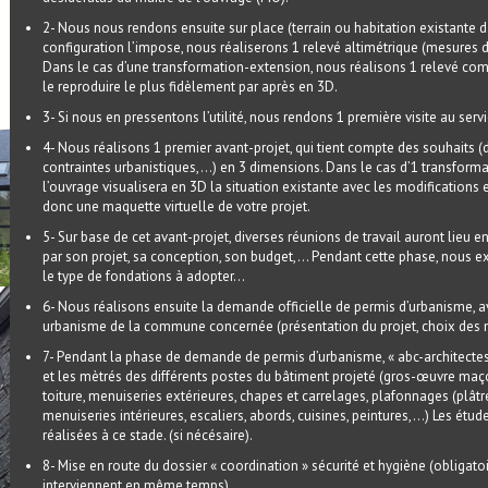
2- Nous nous rendons ensuite sur place (terrain ou habitation existante d
configuration l’impose, nous réaliserons 1 relevé altimétrique (mesures d
Dans le cas d’une transformation-extension, nous réalisons 1 relevé comple
le reproduire le plus fidèlement par après en 3D.
3- Si nous en pressentons l’utilité, nous rendons 1 première visite au ser
4- Nous réalisons 1 premier avant-projet, qui tient compte des souhaits (dé
contraintes urbanistiques,…) en 3 dimensions. Dans le cas d’1 transformati
l’ouvrage visualisera en 3D la situation existante avec les modifications
donc une maquette virtuelle de votre projet.
5- Sur base de cet avant-projet, diverses réunions de travail auront lieu 
par son projet, sa conception, son budget,… Pendant cette phase, nous ex
le type de fondations à adopter…
6- Nous réalisons ensuite la demande officielle de permis d’urbanisme, av
urbanisme de la commune concernée (présentation du projet, choix des 
7- Pendant la phase de demande de permis d’urbanisme, « abc-architectes 
et les mètrés des différents postes du bâtiment projeté (gros-œuvre maço
toiture, menuiseries extérieures, chapes et carrelages, plafonnages (plâtre,
menuiseries intérieures, escaliers, abords, cuisines, peintures,…) Les étu
réalisées à ce stade. (si nécésaire).
8- Mise en route du dossier « coordination » sécurité et hygiène (obligat
interviennent en même temps).