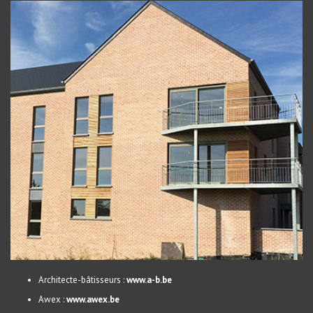
Architecte-bâtisseurs :
www.a-b.be
Awex :
www.awex.be